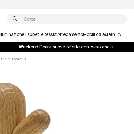
Illuminazione
Tappeti e tessuti
Arredamento
Mobili da esterni %
Weekend Deals:
nuove offerte ogni weekend
ancio Totem 3