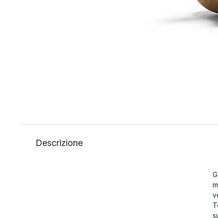
Descrizione
G
m
v
T
s