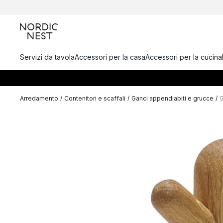
Servizi da tavola
Accessori per la casa
Accessori per la cucina
Arredamento
/
Contenitori e scaffali
/
Ganci appendiabiti e grucce
/
G