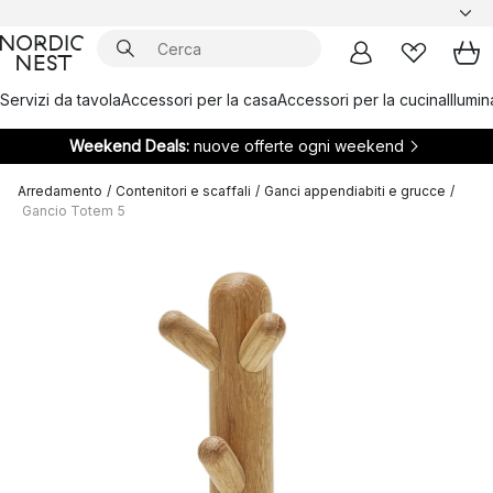
Servizi da tavola
Accessori per la casa
Accessori per la cucina
Illumi
Weekend Deals:
nuove offerte ogni weekend
Arredamento
/
Contenitori e scaffali
/
Ganci appendiabiti e grucce
/
Gancio Totem 5