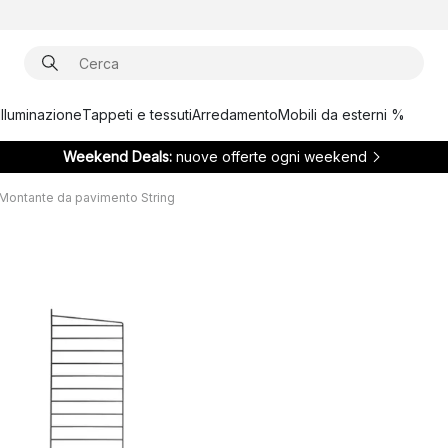
Illuminazione
Tappeti e tessuti
Arredamento
Mobili da esterni %
Weekend Deals:
nuove offerte ogni weekend
Montante da pavimento String