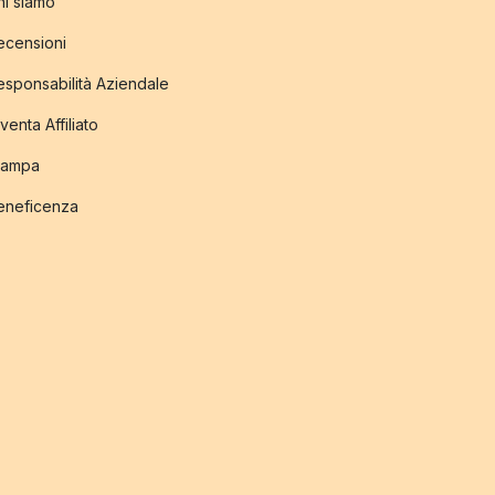
hi siamo
ecensioni
esponsabilità Aziendale
venta Affiliato
tampa
eneficenza