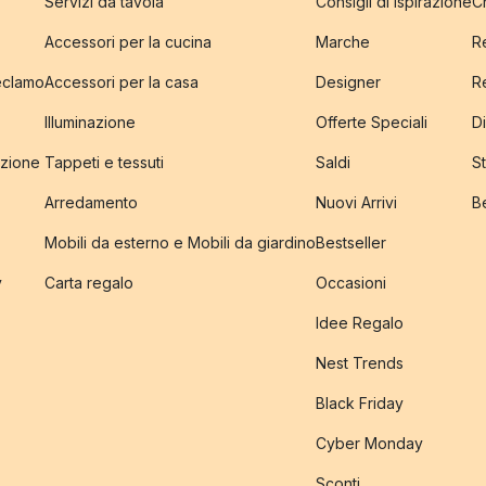
Servizi da tavola
Consigli di ispirazione
C
Accessori per la cucina
Marche
R
reclamo
Accessori per la casa
Designer
R
Illuminazione
Offerte Speciali
Di
izione
Tappeti e tessuti
Saldi
S
Arredamento
Nuovi Arrivi
B
Mobili da esterno e Mobili da giardino
Bestseller
y
Carta regalo
Occasioni
Idee Regalo
Nest Trends
Black Friday
Cyber Monday
Sconti