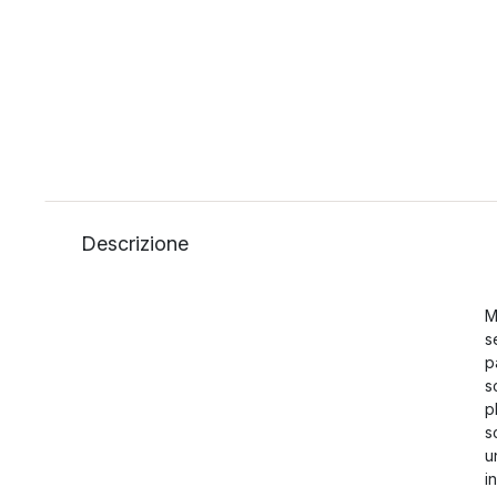
Descrizione
M
s
p
s
p
s
u
i