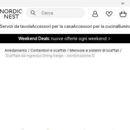
Servizi da tavola
Accessori per la casa
Accessori per la cucina
Illumi
Weekend Deals:
nuove offerte ogni weekend
Arredamento
/
Contenitori e scaffali
/
Mensole e sistemi di scaffali
/
Scaffale da ingresso String beige - combinazione D