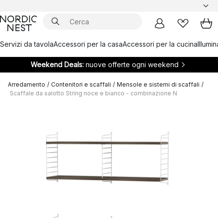
Servizi da tavola
Accessori per la casa
Accessori per la cucina
Illumi
Weekend Deals:
nuove offerte ogni weekend
Arredamento
/
Contenitori e scaffali
/
Mensole e sistemi di scaffali
/
Scaffale da salotto String noce e bianco - combinazione N