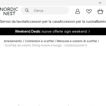
Servizi da tavola
Accessori per la casa
Accessori per la cucina
Illumi
Weekend Deals:
nuove offerte ogni weekend
Arredamento
/
Contenitori e scaffali
/
Mensole e sistemi di scaffali
/
Scaffale da salotto String rovere e beige - combinazione D