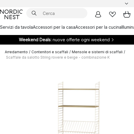
Servizi da tavola
Accessori per la casa
Accessori per la cucina
Illumi
Weekend Deals:
nuove offerte ogni weekend
Arredamento
/
Contenitori e scaffali
/
Mensole e sistemi di scaffali
/
Scaffale da salotto String rovere e beige - combinazione K