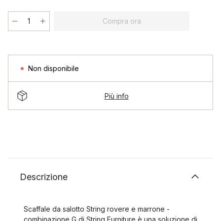
Compra ora
Non disponibile
Più info
Descrizione
Scaffale da salotto String rovere e marrone -
combinazione G di String Furniture è una soluzione di