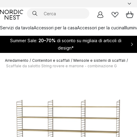
Servizi da tavola
Accessori per la casa
Accessori per la cucina
Illumi
Summer Sale:
20–70%
di sconto su migliaia di articoli di
design*
Arredamento
/
Contenitori e scaffali
/
Mensole e sistemi di scaffali
/
Scaffale da salotto String rovere e marrone - combinazione G