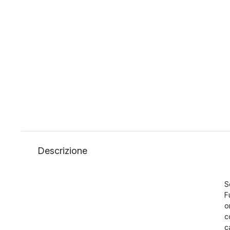
Descrizione
S
F
o
c
c