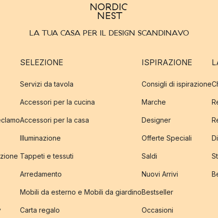
LA TUA CASA PER IL DESIGN SCANDINAVO
SELEZIONE
ISPIRAZIONE
L
Servizi da tavola
Consigli di ispirazione
C
Accessori per la cucina
Marche
R
reclamo
Accessori per la casa
Designer
R
Illuminazione
Offerte Speciali
Di
izione
Tappeti e tessuti
Saldi
S
Arredamento
Nuovi Arrivi
B
Mobili da esterno e Mobili da giardino
Bestseller
y
Carta regalo
Occasioni