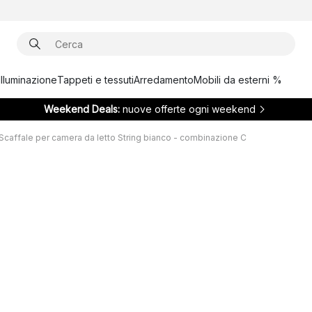
Illuminazione
Tappeti e tessuti
Arredamento
Mobili da esterni %
Weekend Deals:
nuove offerte ogni weekend
Scaffale per camera da letto String bianco - combinazione C