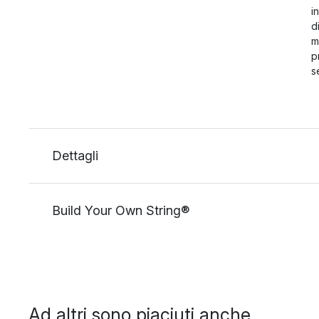
i
d
m
p
s
Dettagli
Build Your Own String®
Ad altri sono piaciuti anche