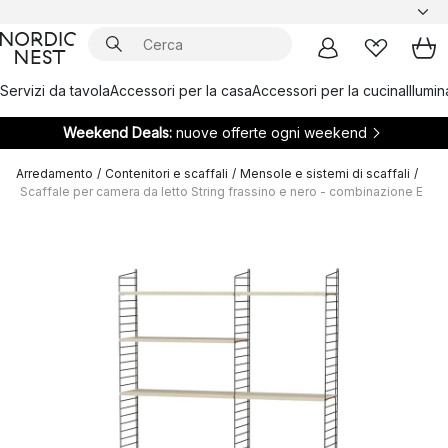
Servizi da tavola
Accessori per la casa
Accessori per la cucina
Illumi
Weekend Deals:
nuove offerte ogni weekend
Arredamento
/
Contenitori e scaffali
/
Mensole e sistemi di scaffali
/
Scaffale per camera da letto String frassino e nero - combinazione E