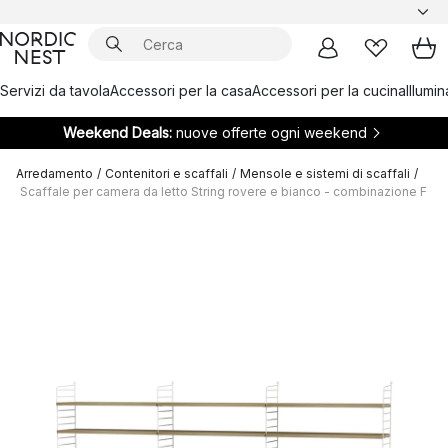
Servizi da tavola
Accessori per la casa
Accessori per la cucina
Illumi
Weekend Deals:
nuove offerte ogni weekend
Arredamento
/
Contenitori e scaffali
/
Mensole e sistemi di scaffali
/
Scaffale per camera da letto String rovere e bianco - combinazione F