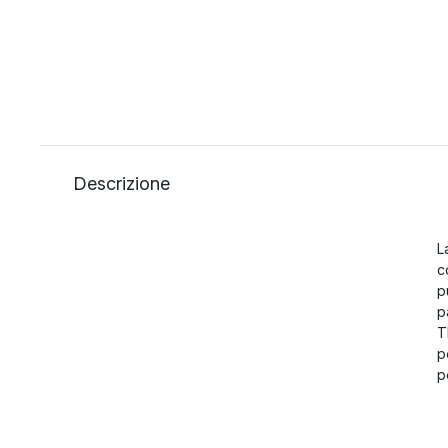
Descrizione
L
c
p
p
T
p
p