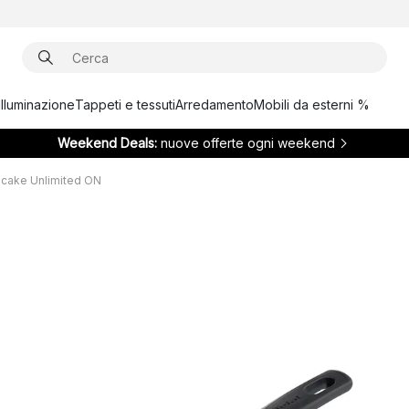
Illuminazione
Tappeti e tessuti
Arredamento
Mobili da esterni %
Weekend Deals:
nuove offerte ogni weekend
ncake Unlimited ON