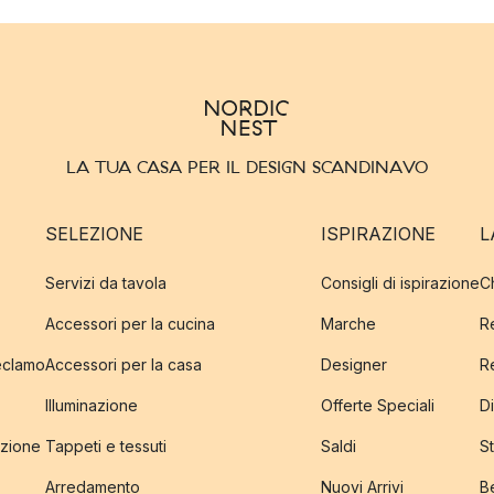
LA TUA CASA PER IL DESIGN SCANDINAVO
SELEZIONE
ISPIRAZIONE
L
Servizi da tavola
Consigli di ispirazione
C
Accessori per la cucina
Marche
R
reclamo
Accessori per la casa
Designer
R
Illuminazione
Offerte Speciali
Di
izione
Tappeti e tessuti
Saldi
S
Arredamento
Nuovi Arrivi
B