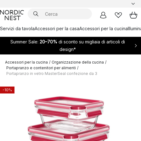
Servizi da tavola
Accessori per la casa
Accessori per la cucina
Illumi
Summer Sale:
20–70%
di sconto su migliaia di articoli di
design*
Accessori per la cucina
/
Organizzazione della cucina
/
Portapranzo e contenitori per alimenti
/
Portapranzo in vetro MasterSeal confezione da 3
-10%