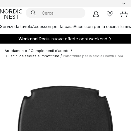
Servizi da tavola
Accessori per la casa
Accessori per la cucina
Illumi
Weekend Deals:
nuove offerte ogni weekend
Arredamento
/
Complementi d'arredo
/
Cuscini da seduta e imbottiture
/
Imbottitura per la sedia Drawn HM4