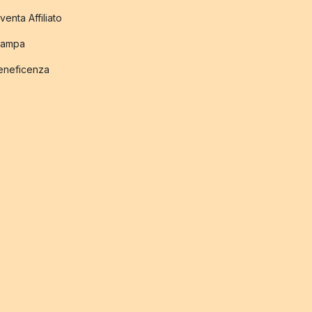
venta Affiliato
tampa
eneficenza