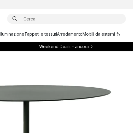
Illuminazione
Tappeti e tessuti
Arredamento
Mobili da esterni %
Weekend Deals – ancora