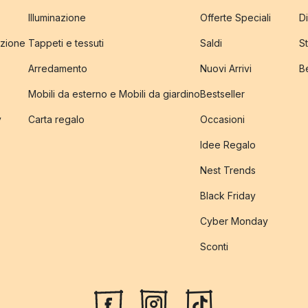
Illuminazione
Offerte Speciali
Di
izione
Tappeti e tessuti
Saldi
S
Arredamento
Nuovi Arrivi
B
Mobili da esterno e Mobili da giardino
Bestseller
y
Carta regalo
Occasioni
Idee Regalo
Nest Trends
Black Friday
Cyber Monday
Sconti