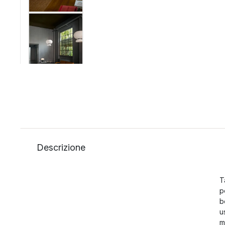
Descrizione
T
p
b
u
m