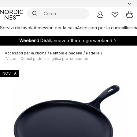
Servizi da tavola
Accessori per la casa
Accessori per la cucina
Illumi
Weekend Deals:
nuove offerte ogni weekend
Accessori per la cucina
/
Pentole e padelle
/
Padelle
/
Victoria Comal padella in ghisa pre-seasoned
NOVITÀ