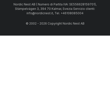
Nordic Nest AB ( Numero di Partita IVA: SE556628159701),
Stämpelvägen 3, 394 70 Kalmar, Svezia Servizio clienti:
info@nordicnest.it, Tel. +46108085004
© 2002 - 2026 Copyright Nordic Nest AB