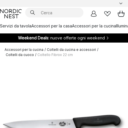
Servizi da tavola
Accessori per la casa
Accessori per la cucina
Illumi
Weekend Deals:
nuove offerte ogni weekend
Accessori per la cucina
/
Coltelli da cucina e accessori
/
Coltelli da cuoco
/
Coltello Fibrox 22 cm