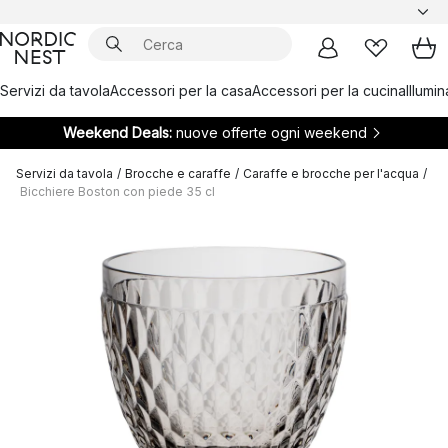
Servizi da tavola
Accessori per la casa
Accessori per la cucina
Illumi
Weekend Deals:
nuove offerte ogni weekend
Servizi da tavola
/
Brocche e caraffe
/
Caraffe e brocche per l'acqua
/
Bicchiere Boston con piede 35 cl