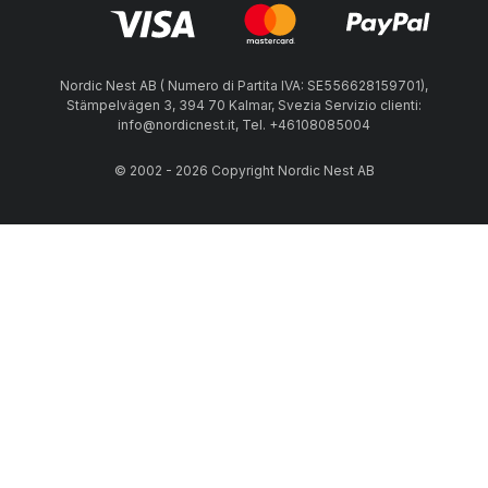
Nordic Nest AB ( Numero di Partita IVA: SE556628159701),
Stämpelvägen 3, 394 70 Kalmar, Svezia Servizio clienti:
info@nordicnest.it, Tel. +46108085004
© 2002 - 2026 Copyright Nordic Nest AB