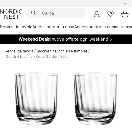
Servizi da tavola
Accessori per la casa
Accessori per la cucina
Illumi
Weekend Deals:
nuove offerte ogni weekend
Servizi da tavola
/
Bicchieri
/
Bicchieri e tumbler
/
Set di 4 bicchieri Rose Garden, 39 cl