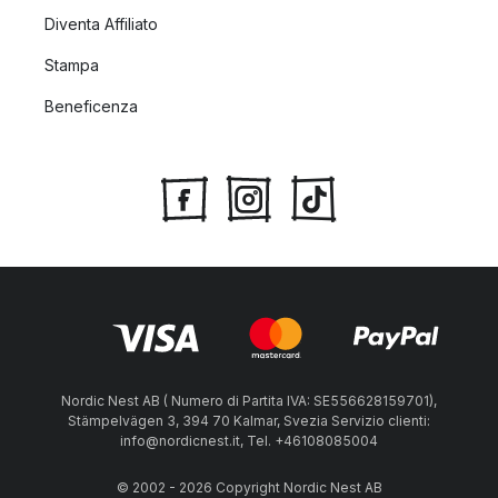
Diventa Affiliato
Stampa
Beneficenza
Nordic Nest AB ( Numero di Partita IVA: SE556628159701),
Stämpelvägen 3, 394 70 Kalmar, Svezia Servizio clienti:
info@nordicnest.it, Tel. +46108085004
© 2002 - 2026 Copyright Nordic Nest AB