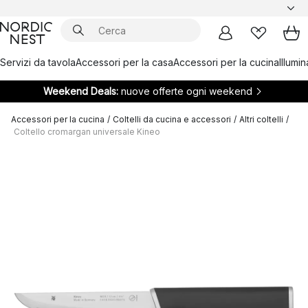
Servizi da tavola
Accessori per la casa
Accessori per la cucina
Illumi
Weekend Deals:
nuove offerte ogni weekend
Accessori per la cucina
/
Coltelli da cucina e accessori
/
Altri coltelli
/
Coltello cromargan universale Kineo