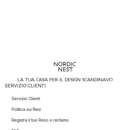
marchi ben noti. Alcuni dei nostri marchi preferiti per tappeti
rotondi di lusso includono:
Bloomingville
House Doctor
Linie Design
Tappeti circolari - una forma emozionante per amplificare
la tua stanza
LA TUA CASA PER IL DESIGN SCANDINAVO
Posizionando un tappeto rotondo nel posto giusto, puoi
SERVIZIO CLIENTI
creare la sensazione di uno spazio più grande poiché le linee
curve inducono l'occhio a fluire, il che dà l'impressione di
Servizio Clienti
continuità. Per questo motivo, i tappetini rotondi sono spesso
Politica sui Resi
utilizzati dai designer per far sembrare le stanze piccole più
spaziose e aperte.
Registra il tuo Reso o reclamo