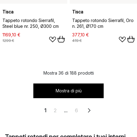
Tisca
Tisca
Tappeto rotondo Sierrafil,
Tappeto rotondo Sierrafil, Oro
Steel blue nr. 250, Ø300 cm
n. 261, Ø170 cm
1169,10 €
377,10 €
1299 €
419 €
Mostra 36 di 188 prodotti
Mostra di più
1
2
...
6
Tappeti rotondi per completare i tuoi interni