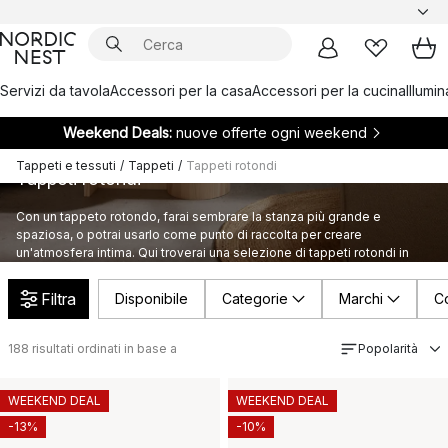
Servizi da tavola
Accessori per la casa
Accessori per la cucina
Illumi
Weekend Deals:
nuove offerte ogni weekend
Tappeti e tessuti
/
Tappeti
/
Tappeti rotondi
Tappeti rotondi
Con un tappeto rotondo, farai sembrare la stanza più grande e
spaziosa, o potrai usarlo come punto di raccolta per creare
un'atmosfera intima. Qui troverai una selezione di tappeti rotondi in
una gamma di dimensioni e stili dei tuoi marchi preferiti.
Filtra
Disponibile
Categorie
Marchi
Co
188
risultati ordinati in base a
Popolarità
WEEKEND DEAL
WEEKEND DEAL
-13%
-10%