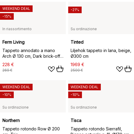
WEEKEND DEAL
-21%
-15%
In riassortimento
Su ordinazione
Ferm Living
Tinted
Tappeto annodato a mano
Liljehok tappeto in lana, beige,
Arch Ø 130 cm, Dark brick-off
Ø300 cm
white
228 €
1969 €
269 €
2500 €
WEEKEND DEAL
WEEKEND DEAL
-10%
-10%
Su ordinazione
Su ordinazione
Northern
Tisca
Tappeto rotondo Row Ø 200
Tappeto rotondo Sierrafil,