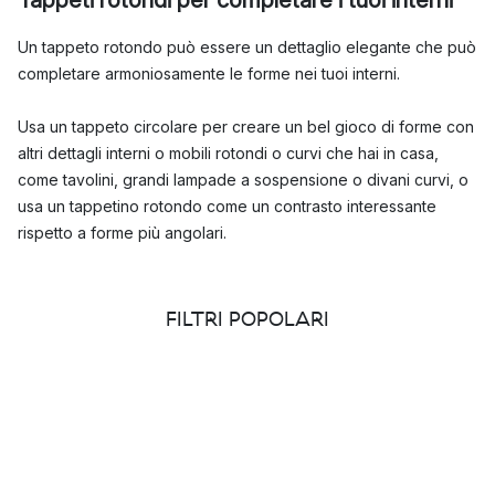
Un tappeto rotondo può essere un dettaglio elegante che può
completare armoniosamente le forme nei tuoi interni.
Usa un tappeto circolare per creare un bel gioco di forme con
altri dettagli interni o mobili rotondi o curvi che hai in casa,
come tavolini, grandi lampade a sospensione o divani curvi, o
usa un tappetino rotondo come un contrasto interessante
rispetto a forme più angolari.
Nel nostro assortimento, sarai in grado di trovare una vasta
selezione di tappeti rotondi che aggiungeranno un tocco di
FILTRI POPOLARI
stile al tuo spazio.
Tappeti rotondi contemporanei di marchi popolari
I tappeti rotondi sono un dettaglio d'interni emozionante che
può aiutarti a creare una casa che ti piace. Qui su Nordic Nest,
abbiamo una grande selezione di tappeti rotondi moderni di