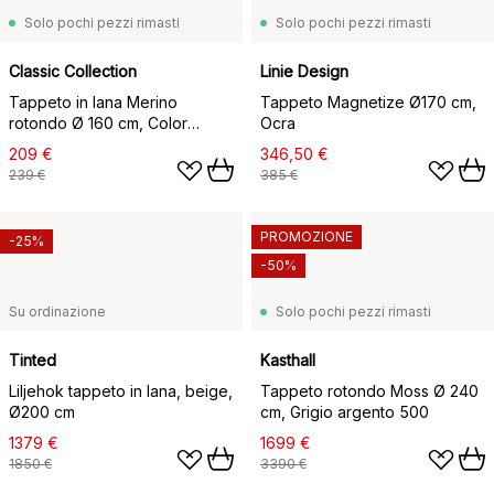
Solo pochi pezzi rimasti
Solo pochi pezzi rimasti
Classic Collection
Linie Design
Tappeto in lana Merino
Tappeto Magnetize Ø170 cm,
rotondo Ø 160 cm, Color
Ocra
cemento
209 €
346,50 €
239 €
385 €
PROMOZIONE
-25%
-50%
Su ordinazione
Solo pochi pezzi rimasti
Tinted
Kasthall
Liljehok tappeto in lana, beige,
Tappeto rotondo Moss Ø 240
Ø200 cm
cm, Grigio argento 500
1379 €
1699 €
1850 €
3390 €