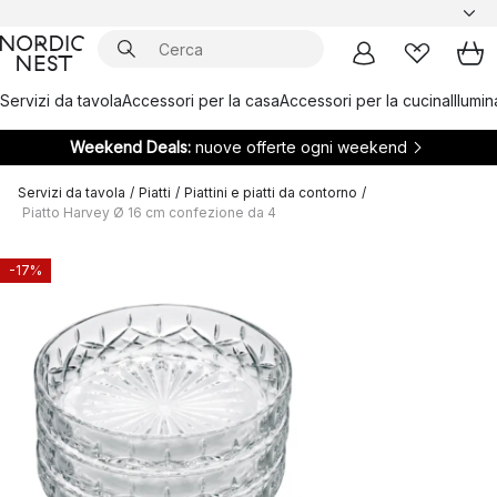
Servizi da tavola
Accessori per la casa
Accessori per la cucina
Illumi
Weekend Deals:
nuove offerte ogni weekend
Servizi da tavola
/
Piatti
/
Piattini e piatti da contorno
/
Piatto Harvey Ø 16 cm confezione da 4
-17%