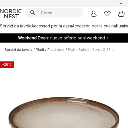
Servizi da tavola
Accessori per la casa
Accessori per la cucina
Illumi
Weekend Deals:
nuove offerte ogni weekend
Servizi da tavola
/
Piatti
/
Piatti piani
/
Piatto Søholm Sonja Ø 27 cm
-26%