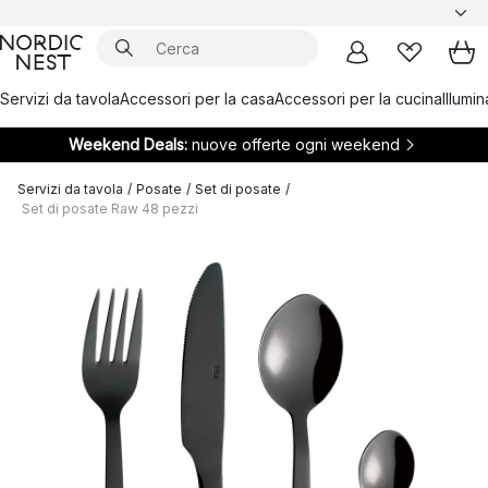
Servizi da tavola
Accessori per la casa
Accessori per la cucina
Illumi
Weekend Deals:
nuove offerte ogni weekend
Servizi da tavola
/
Posate
/
Set di posate
/
Set di posate Raw 48 pezzi