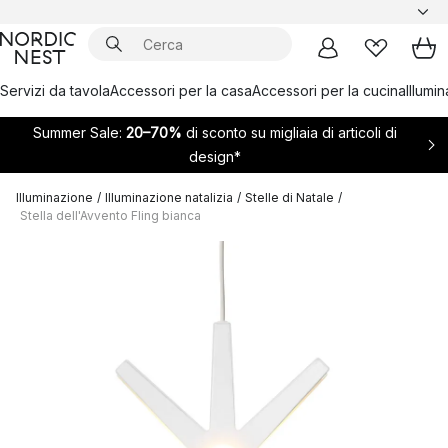
Servizi da tavola
Accessori per la casa
Accessori per la cucina
Illumi
Summer Sale:
20–70%
di sconto su migliaia di articoli di
design*
Illuminazione
/
Illuminazione natalizia
/
Stelle di Natale
/
Stella dell'Avvento Fling bianca