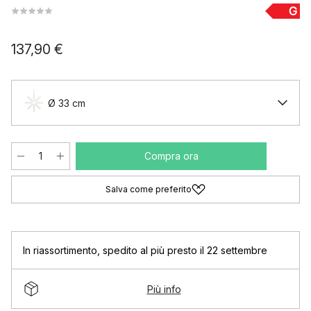
G
137,90 €
Ø 33 cm
Compra ora
Salva come preferito
In riassortimento
,
spedito al più presto il 22 settembre
Più info