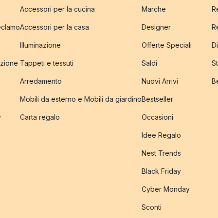
Accessori per la cucina
Marche
R
reclamo
Accessori per la casa
Designer
R
Illuminazione
Offerte Speciali
Di
izione
Tappeti e tessuti
Saldi
S
Arredamento
Nuovi Arrivi
B
Mobili da esterno e Mobili da giardino
Bestseller
y
Carta regalo
Occasioni
Idee Regalo
Nest Trends
Black Friday
Cyber Monday
Sconti