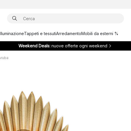
Illuminazione
Tappeti e tessuti
Arredamento
Mobili da esterni %
Weekend Deals:
nuove offerte ogni weekend
Aruba