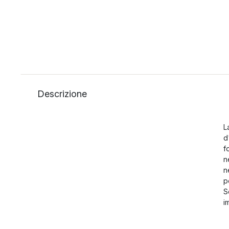
Descrizione
L
d
f
n
n
p
S
i