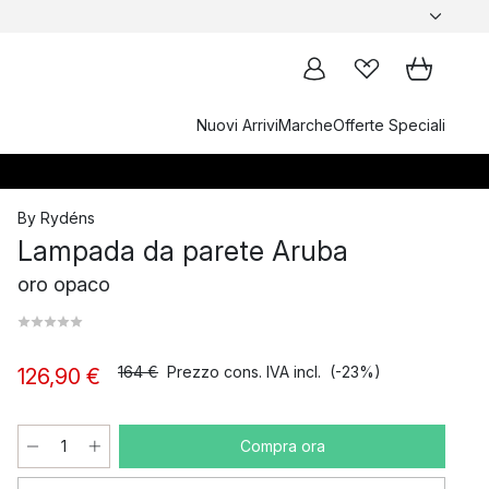
Nuovi Arrivi
Marche
Offerte Speciali
By Rydéns
Lampada da parete Aruba
oro opaco
164 €
Prezzo cons. IVA incl.
(-23%)
126,90 €
Compra ora