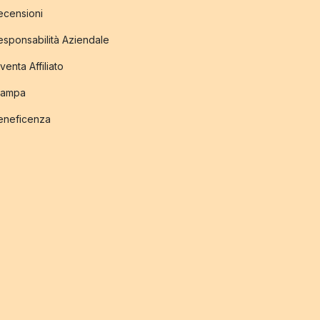
ecensioni
esponsabilità Aziendale
venta Affiliato
tampa
eneficenza