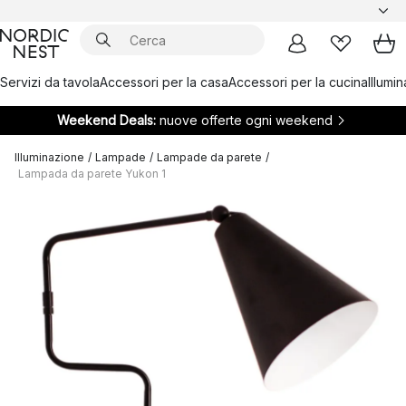
Servizi da tavola
Accessori per la casa
Accessori per la cucina
Illumi
Weekend Deals:
nuove offerte ogni weekend
Illuminazione
/
Lampade
/
Lampade da parete
/
Lampada da parete Yukon 1