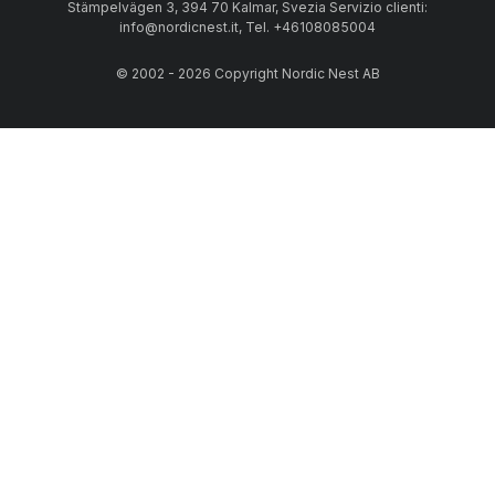
Stämpelvägen 3, 394 70 Kalmar, Svezia Servizio clienti:
info@nordicnest.it, Tel. +46108085004
© 2002 - 2026 Copyright Nordic Nest AB