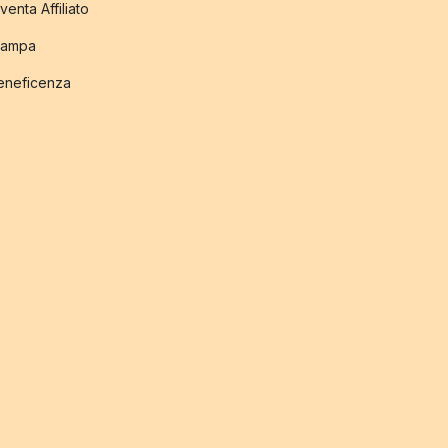
venta Affiliato
tampa
eneficenza