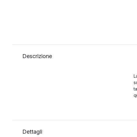
Descrizione
L
s
t
q
Dettagli