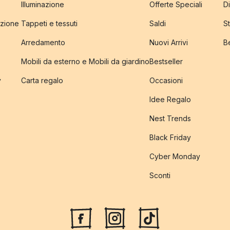
Illuminazione
Offerte Speciali
Di
izione
Tappeti e tessuti
Saldi
S
Arredamento
Nuovi Arrivi
B
Mobili da esterno e Mobili da giardino
Bestseller
y
Carta regalo
Occasioni
Idee Regalo
Nest Trends
Black Friday
Cyber Monday
Sconti