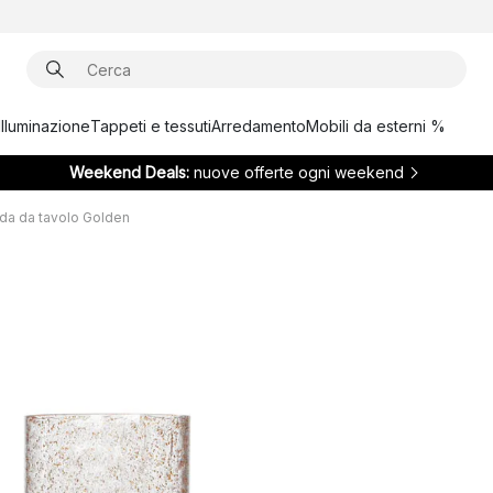
Illuminazione
Tappeti e tessuti
Arredamento
Mobili da esterni %
Weekend Deals:
nuove offerte ogni weekend
a da tavolo Golden