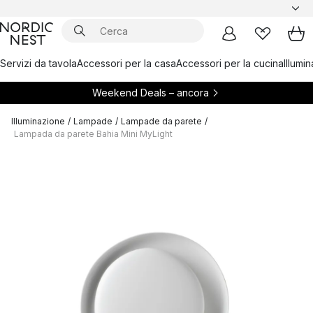
Servizi da tavola
Accessori per la casa
Accessori per la cucina
Illumi
Weekend Deals – ancora
Illuminazione
/
Lampade
/
Lampade da parete
/
Lampada da parete Bahia Mini MyLight