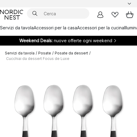
Servizi da tavola
Accessori per la casa
Accessori per la cucina
Illumi
Weekend Deals:
nuove offerte ogni weekend
Servizi da tavola
/
Posate
/
Posate da dessert
/
Cucchiai da dessert Focus de Luxe