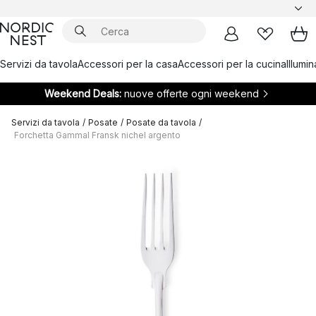
Servizi da tavola
Accessori per la casa
Accessori per la cucina
Illumi
Weekend Deals:
nuove offerte ogni weekend
Servizi da tavola
/
Posate
/
Posate da tavola
/
Forchetta Gammal Fransk nichel argento