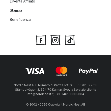
Diventa Affiliato
Stampa
Beneficenza
Nordic Nest AB ( Numero di Partita IVA: SE556628159701),
Stämpelvägen 3, 394 70 Kalmar, Svezia Servizio clienti:
info@nordicnest.it, Tel. +46108085004
© 2002 - 2026 Copyright Nordic Nest AB