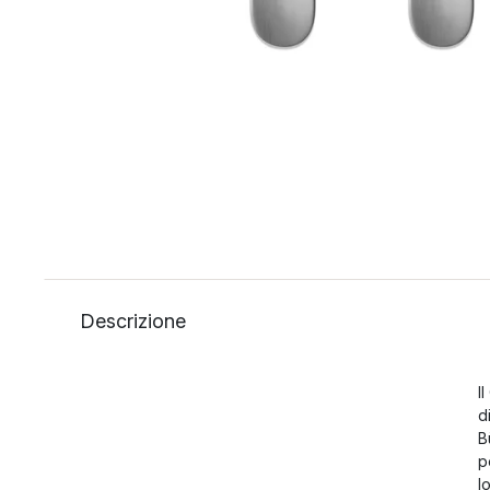
Descrizione
I
d
B
p
l