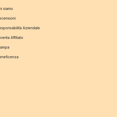
hi siamo
ecensioni
esponsabilità Aziendale
venta Affiliato
tampa
eneficenza