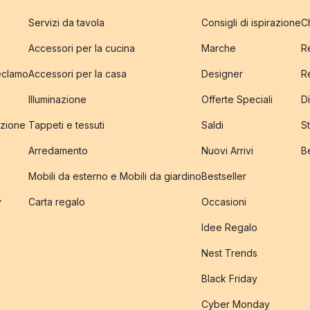
Servizi da tavola
Consigli di ispirazione
C
Accessori per la cucina
Marche
R
reclamo
Accessori per la casa
Designer
R
Illuminazione
Offerte Speciali
Di
izione
Tappeti e tessuti
Saldi
S
Arredamento
Nuovi Arrivi
B
Mobili da esterno e Mobili da giardino
Bestseller
y
Carta regalo
Occasioni
Idee Regalo
Nest Trends
Black Friday
Cyber Monday