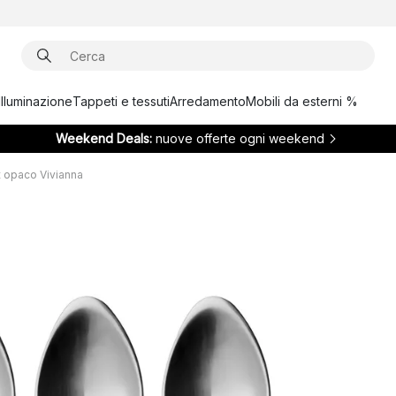
Illuminazione
Tappeti e tessuti
Arredamento
Mobili da esterni %
Weekend Deals:
nuove offerte ogni weekend
t opaco Vivianna