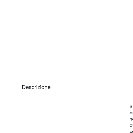
Descrizione
S
p
n
q
c