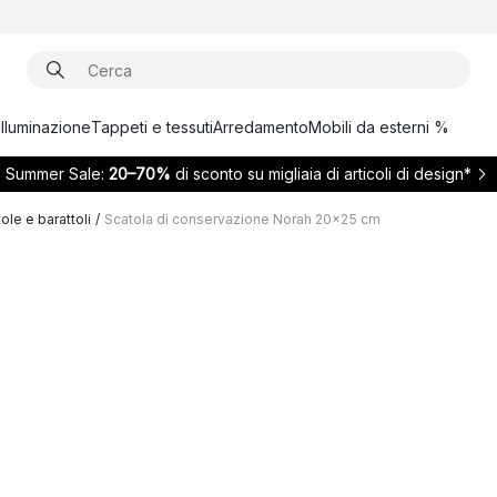
Illuminazione
Tappeti e tessuti
Arredamento
Mobili da esterni %
Summer Sale:
20–70%
di sconto su migliaia di articoli di design*
ole e barattoli
/
Scatola di conservazione Norah 20x25 cm