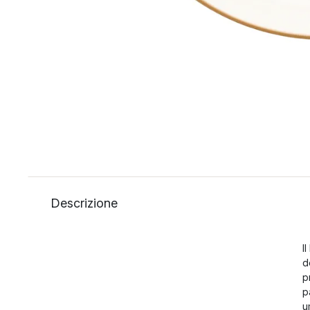
Descrizione
I
d
p
p
u