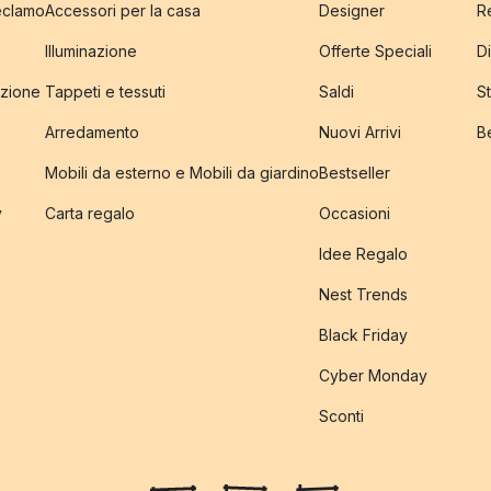
reclamo
Accessori per la casa
Designer
R
Illuminazione
Offerte Speciali
Di
izione
Tappeti e tessuti
Saldi
S
Arredamento
Nuovi Arrivi
B
Mobili da esterno e Mobili da giardino
Bestseller
y
Carta regalo
Occasioni
Idee Regalo
Nest Trends
Black Friday
Cyber Monday
Sconti