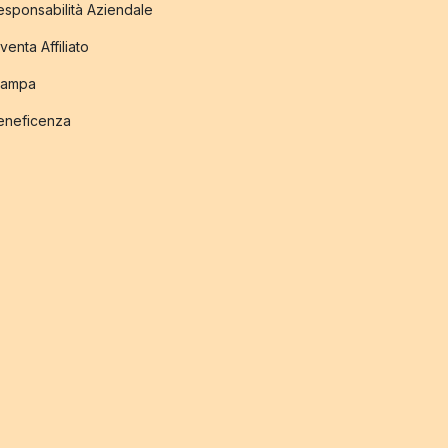
esponsabilità Aziendale
venta Affiliato
tampa
eneficenza