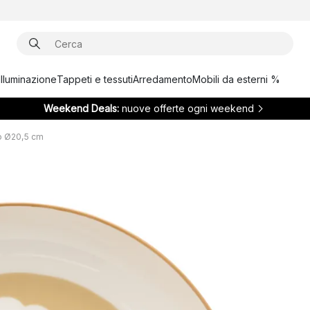
Illuminazione
Tappeti e tessuti
Arredamento
Mobili da esterni %
Weekend Deals:
nuove offerte ogni weekend
o Ø20,5 cm