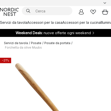
Servizi da tavola
Accessori per la casa
Accessori per la cucina
Illumi
Weekend Deals:
nuove offerte ogni weekend
Servizi da tavola
/
Posate
/
Posate da portata
/
Forchetta da olive Muubs
-21%