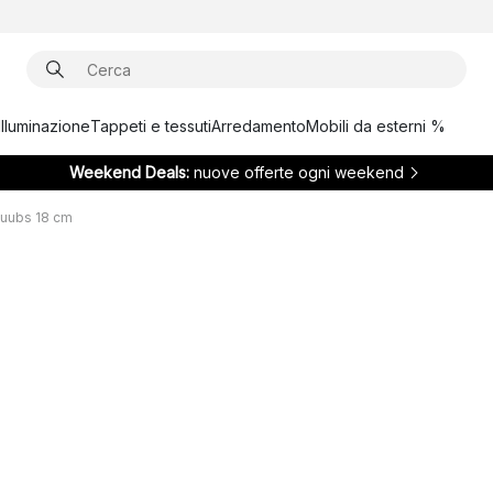
Illuminazione
Tappeti e tessuti
Arredamento
Mobili da esterni %
Weekend Deals:
nuove offerte ogni weekend
 Muubs 18 cm