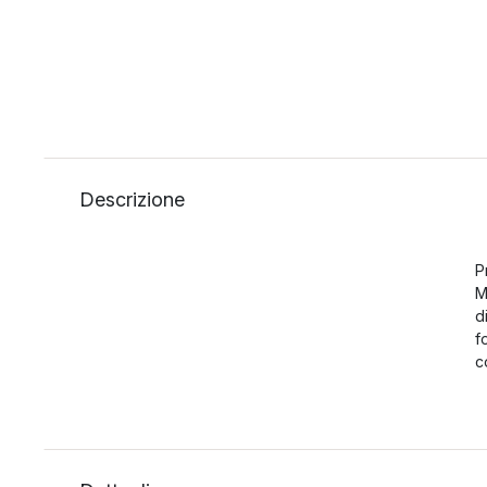
Descrizione
P
M
d
f
c