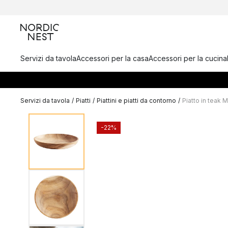
Servizi da tavola
Accessori per la casa
Accessori per la cucina
Servizi da tavola
/
Piatti
/
Piattini e piatti da contorno
/
Piatto in teak
-22%