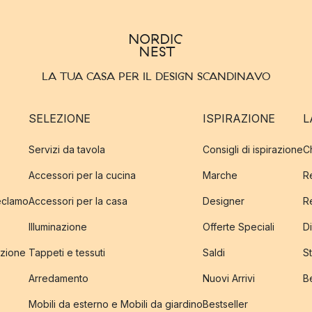
LA TUA CASA PER IL DESIGN SCANDINAVO
SELEZIONE
ISPIRAZIONE
L
Servizi da tavola
Consigli di ispirazione
C
Accessori per la cucina
Marche
R
reclamo
Accessori per la casa
Designer
R
Illuminazione
Offerte Speciali
Di
izione
Tappeti e tessuti
Saldi
S
Arredamento
Nuovi Arrivi
B
Mobili da esterno e Mobili da giardino
Bestseller