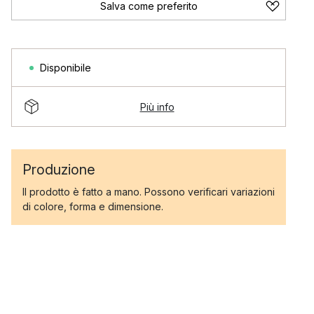
Salva come preferito
Disponibile
Più info
Produzione
Il prodotto è fatto a mano. Possono verificari variazioni
di colore, forma e dimensione.