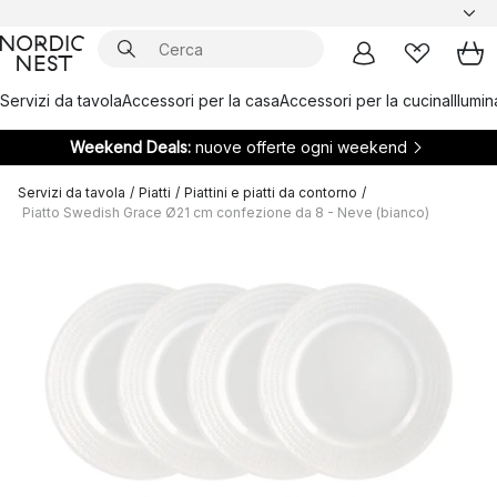
Servizi da tavola
Accessori per la casa
Accessori per la cucina
Illumi
Weekend Deals:
nuove offerte ogni weekend
Servizi da tavola
/
Piatti
/
Piattini e piatti da contorno
/
Piatto Swedish Grace Ø21 cm confezione da 8 - Neve (bianco)