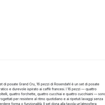
et di posate Grand Cru, 16 pezzi di Rosendahl è un set di posate
ratico e durevole ispirato ai caffè francesi. I 16 pezzi — quattro
oltelli, quattro forchette, quattro cucchiai e quattro cucchiaini — son
rogettati per resistere al ritmo quotidiano e ai ripetuti lavaggi senza
erdere forma o funzionalità. Il set dona alla tavola un’atmosfera