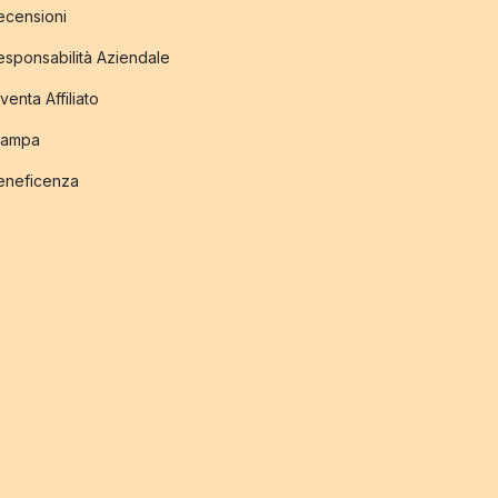
ecensioni
esponsabilità Aziendale
venta Affiliato
tampa
eneficenza