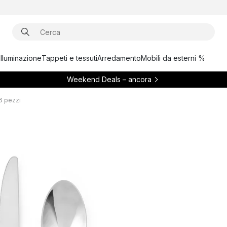
Illuminazione
Tappeti e tessuti
Arredamento
Mobili da esterni %
Weekend Deals – ancora
6 pezzi