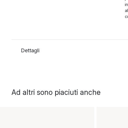
i
a
c
Dettagli
Ad altri sono piaciuti anche