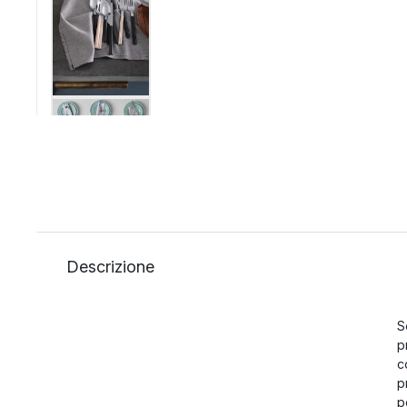
Descrizione
S
p
c
p
p