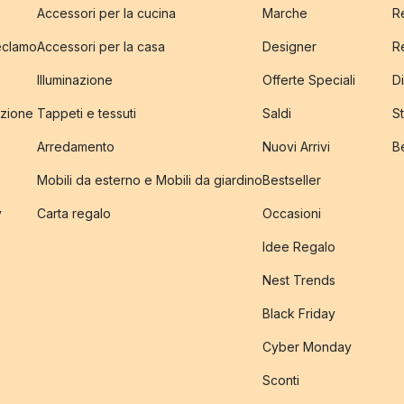
Accessori per la cucina
Marche
R
reclamo
Accessori per la casa
Designer
R
Illuminazione
Offerte Speciali
Di
izione
Tappeti e tessuti
Saldi
S
Arredamento
Nuovi Arrivi
B
Mobili da esterno e Mobili da giardino
Bestseller
y
Carta regalo
Occasioni
Idee Regalo
Nest Trends
Black Friday
Cyber Monday
Sconti