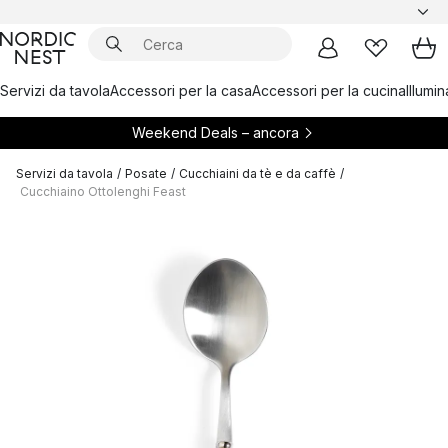
Servizi da tavola
Accessori per la casa
Accessori per la cucina
Illumi
Weekend Deals – ancora
Servizi da tavola
/
Posate
/
Cucchiaini da tè e da caffè
/
Cucchiaino Ottolenghi Feast