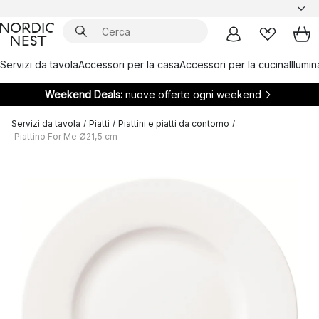
Servizi da tavola
Accessori per la casa
Accessori per la cucina
Illumi
Weekend Deals:
nuove offerte ogni weekend
Servizi da tavola
/
Piatti
/
Piattini e piatti da contorno
/
Piattino For Me Ø21,5 cm