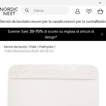
Servizi da tavola
Accessori per la casa
Accessori per la cucina
Illumi
Summer Sale:
20–70%
di sconto su migliaia di articoli di
design*
Servizi da tavola
/
Piatti
/
Piatti piani
/
Piatto Manufacture Rock 28x28 cm