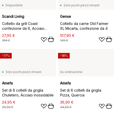
Disponibile
Solo pochi pezzi rimasti
Scandi Living
Gense
Coltello da grill Coast
Coltello da carne Old Farmer
confezione da 6, Acciaio
XL Micarta, confezione da 4
inossidabile
27,95 €
107,90 €
184 €
149 €
-17%
-18%
Solo pochi pezzi rimasti
Su ordinazione
Amefa
Amefa
Set di 6 coltelli da griglia
Set di 6 coltelli da griglia
Chuletero, Acciaio inossidabile
Pizza, Quercia
24,95 €
36,90 €
29,90 €
44,90 €