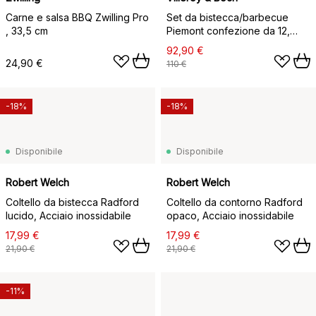
Carne e salsa BBQ Zwilling Pro
Set da bistecca/barbecue
, 33,5 cm
Piemont confezione da 12,
Acciaio inossidabile
92,90 €
24,90 €
110 €
-18%
-18%
Disponibile
Disponibile
Robert Welch
Robert Welch
Coltello da bistecca Radford
Coltello da contorno Radford
lucido, Acciaio inossidabile
opaco, Acciaio inossidabile
17,99 €
17,99 €
21,90 €
21,90 €
-11%