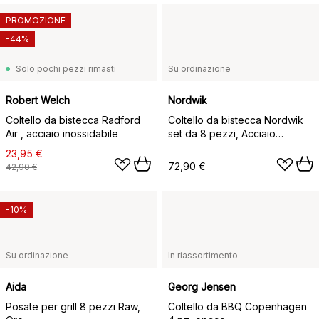
PROMOZIONE
-44%
Solo pochi pezzi rimasti
Su ordinazione
Robert Welch
Nordwik
Coltello da bistecca Radford
Coltello da bistecca Nordwik
Air , acciaio inossidabile
set da 8 pezzi, Acciaio
inossidabile-legno
23,95 €
72,90 €
42,90 €
-10%
Su ordinazione
In riassortimento
Aida
Georg Jensen
Posate per grill 8 pezzi Raw,
Coltello da BBQ Copenhagen