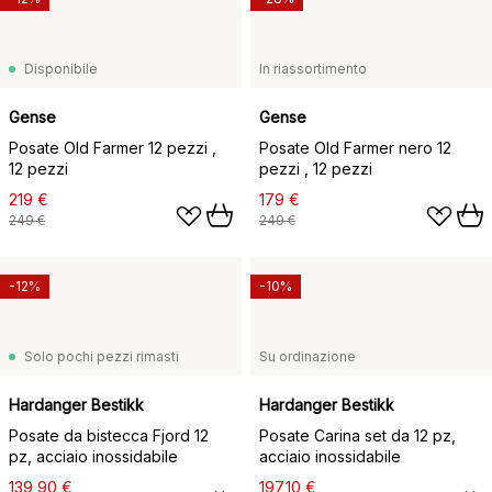
Disponibile
In riassortimento
Gense
Gense
Posate Old Farmer 12 pezzi ,
Posate Old Farmer nero 12
12 pezzi
pezzi , 12 pezzi
219 €
179 €
249 €
249 €
-12%
-10%
Solo pochi pezzi rimasti
Su ordinazione
Hardanger Bestikk
Hardanger Bestikk
Posate da bistecca Fjord 12
Posate Carina set da 12 pz,
pz, acciaio inossidabile
acciaio inossidabile
139,90 €
197,10 €