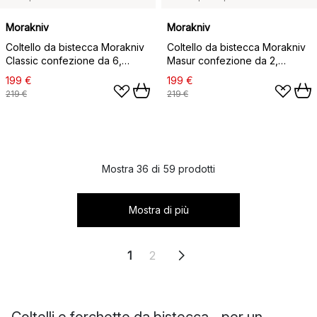
Morakniv
Morakniv
Coltello da bistecca Morakniv
Coltello da bistecca Morakniv
Classic confezione da 6,
Masur confezione da 2,
rosso
naturale
199 €
199 €
219 €
219 €
Mostra 36 di 59 prodotti
Mostra di più
1
2
Coltelli e forchette da bistecca - per un