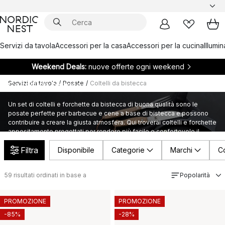
Servizi da tavola
Accessori per la casa
Accessori per la cucina
Illumi
Weekend Deals:
nuove offerte ogni weekend
Servizi da tavola
/
Posate
/
Coltelli da bistecca
Coltelli da bistecca
Un set di coltelli e forchette da bistecca di buona qualità sono le
posate perfette per barbecue e cene a base di bistecca e possono
contribuire a creare la giusta atmosfera. Qui troverai coltelli e forchette
appositamente progettati per rendere più facile e confortevole il
taglio della bistecca e di altri tipi di carne.
Filtra
Disponibile
Categorie
Marchi
Co
59
risultati ordinati in base a
Popolarità
PROMOZIONE
PROMOZIONE
-85%
-28%