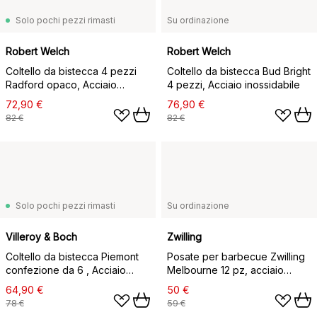
Solo pochi pezzi rimasti
Su ordinazione
Robert Welch
Robert Welch
Coltello da bistecca 4 pezzi
Coltello da bistecca Bud Bright
Radford opaco, Acciaio
4 pezzi, Acciaio inossidabile
inossidabile
72,90 €
76,90 €
82 €
82 €
Solo pochi pezzi rimasti
Su ordinazione
Villeroy & Boch
Zwilling
Coltello da bistecca Piemont
Posate per barbecue Zwilling
confezione da 6 , Acciaio
Melbourne 12 pz, acciaio
inossidabile
inossidabile opaco
64,90 €
50 €
78 €
59 €