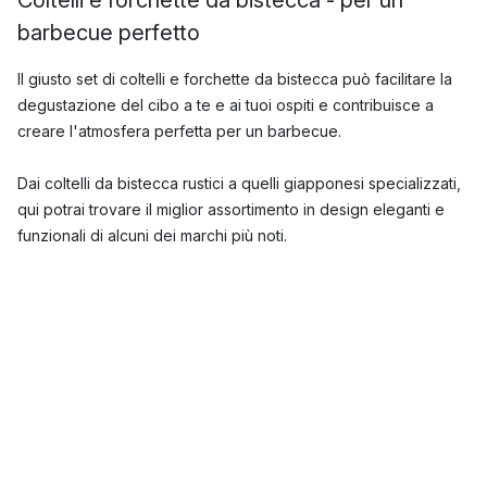
barbecue perfetto
Il giusto set di coltelli e forchette da bistecca può facilitare la
degustazione del cibo a te e ai tuoi ospiti e contribuisce a
creare l'atmosfera perfetta per un barbecue.
Dai coltelli da bistecca rustici a quelli giapponesi specializzati,
qui potrai trovare il miglior assortimento in design eleganti e
funzionali di alcuni dei marchi più noti.
Quali sono i coltelli e le forchette da bistecca
più popolari?
I coltelli e le forchette da bistecca sono disponibili in un'ampia
gamma di forme, dimensioni e colori, per cui è facile trovare
qualcosa che si adatti alle tue esigenze personali e allo stile
della tavola. Qui potrai scegliere tra un'ampia gamma di
moderni coltelli da bistecca di alcuni dei marchi più famosi, tutti